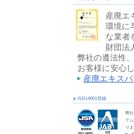
産廃エ
環境に
な業者
財団法
弊社の遵法性
お客様に安心
産廃エキスパ
ISO14001登録
弊社
テム
りま