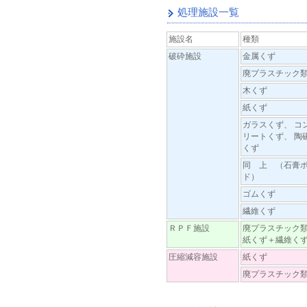
処理施設一覧
施設名
種類
破砕施設
金属くず
廃プラスチック
木くず
紙くず
ガラスくず、 コ
リートくず、 陶
くず
同 上 （石膏
ド）
ゴムくず
繊維くず
ＲＰＦ施設
廃プラスチック
紙くず＋繊維く
圧縮減容施設
紙くず
廃プラスチック